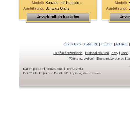
Modell:
Konzert - mit Konsole...
Modell:
Ausführung:
Schwarz Glanz
Ausführung:
Unverbindlich bestellen
Unver
ÜBER UNS
|
KLAVIERE
|
FLÜGEL
|
ANKAUF
Plzeňská filharmonie
|
Hudební diskuze
|
Noty
|
Jazz
Půjčky na bydlení
|
Ekonomické stavby
|
Ús
Datum poslední aktualizace: 1. února 2018
COPYRIGHT (c) Jan Drnek 2018 - piano, klavír, servis