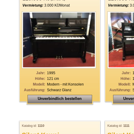
Vermietung:
3.000 Kč/Monat
Vermietung:
3.
Jahr:
1995
Jahr:
Höhe:
121 cm
Höhe:
Modell:
Modern - mit Konsolen
Modell:
Ausführung:
Schwarz Glanz
Ausführung:
Unverbindlich bestellen
Unver
Katalog id:
1110
Katalog id:
1111