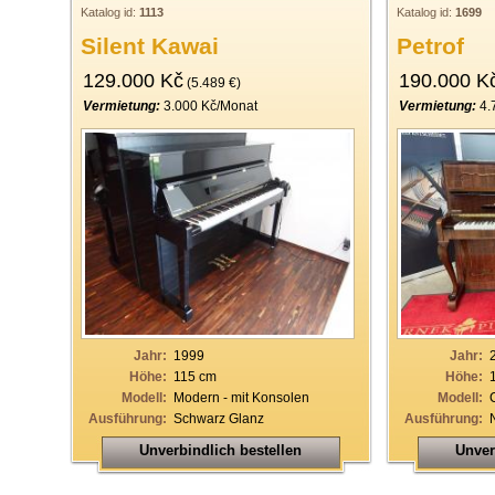
Katalog id:
1113
Katalog id:
1699
Silent Kawai
Petrof
129.000 Kč
190.000 K
(5.489 €)
Vermietung:
3.000 Kč/Monat
Vermietung:
4.
Jahr:
1999
Jahr:
Höhe:
115 cm
Höhe:
Modell:
Modern - mit Konsolen
Modell:
Ausführung:
Schwarz Glanz
Ausführung:
Unverbindlich bestellen
Unver