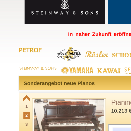
In naher Zukunft eröffne
Sonderangebot neue Pianos
Piani
1
10.213 
2
3