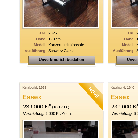
Jahr:
2025
Jahr:
Höhe:
123 cm
Höhe:
Modell:
Konzert - mit Konsole...
Modell:
Ausführung:
Schwarz Glanz
Ausführung:
Unverbindlich bestellen
Unver
Katalog id:
1639
Katalog id:
1640
Essex
Essex
239.000 Kč
239.000 K
(10.170 €)
Vermietung:
6.000 Kč/Monat
Vermietung:
6.