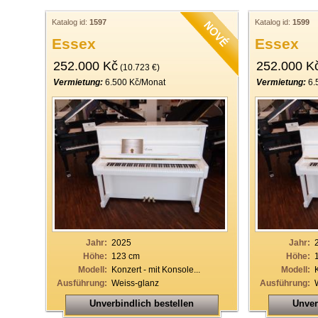
Katalog id:
1597
Katalog id:
1599
Essex
Essex
252.000 Kč
252.000 K
(10.723 €)
Vermietung:
6.500 Kč/Monat
Vermietung:
6.
Jahr:
2025
Jahr:
Höhe:
123 cm
Höhe:
Modell:
Konzert - mit Konsole...
Modell:
Ausführung:
Weiss-glanz
Ausführung:
Unverbindlich bestellen
Unver