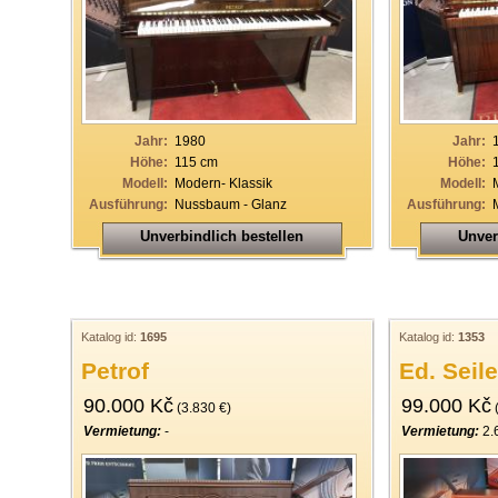
33
34
35
36
Jahr:
1980
Jahr:
37
Höhe:
115 cm
Höhe:
Modell:
Modern- Klassik
Modell:
38
Ausführung:
Nussbaum - Glanz
Ausführung:
39
Unverbindlich bestellen
Unver
40
Katalog id:
1695
Katalog id:
1353
Petrof
Ed. Seile
90.000 Kč
99.000 Kč
(3.830 €)
(
Vermietung:
-
Vermietung:
2.