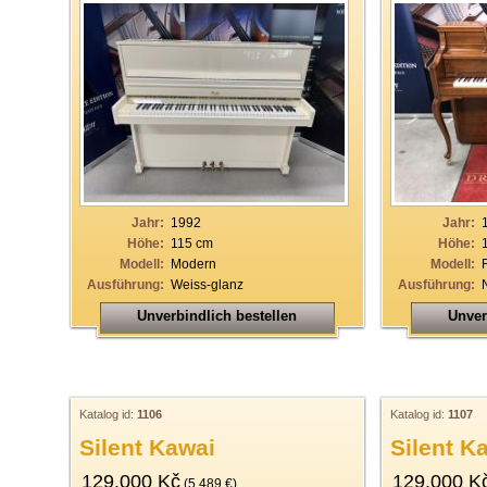
Jahr:
1992
Jahr:
Höhe:
115 cm
Höhe:
Modell:
Modern
Modell:
Ausführung:
Weiss-glanz
Ausführung:
Unverbindlich bestellen
Unver
Katalog id:
1106
Katalog id:
1107
Silent Kawai
Silent K
129.000 Kč
129.000 K
(5.489 €)