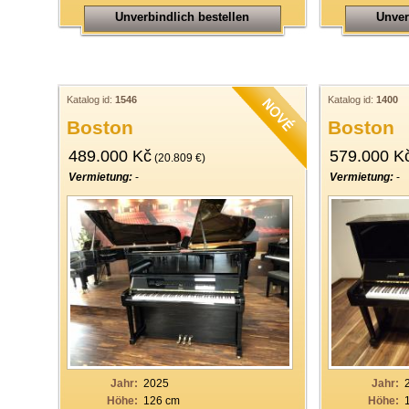
Unverbindlich bestellen
Unver
Katalog id:
1546
Katalog id:
1400
Boston
Boston
489.000 Kč
579.000 K
(20.809 €)
Vermietung:
-
Vermietung:
-
Jahr:
2025
Jahr:
Höhe:
126 cm
Höhe: