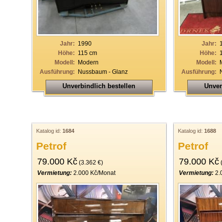
19
20
21
Jahr:
1990
Jahr:
Höhe:
115 cm
Höhe:
22
Modell:
Modern
Modell:
Ausführung:
Nussbaum - Glanz
Ausführung:
23
Unverbindlich bestellen
Unver
24
25
26
Katalog id:
1684
Katalog id:
1688
27
Petrof
Petrof
28
79.000 Kč
79.000 Kč
(3.362 €)
(
29
Vermietung:
2.000 Kč/Monat
Vermietung:
2.
30
31
32