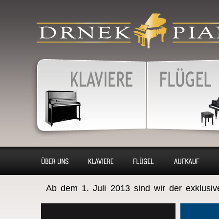
produkty
Klaviere, Klassik piano,
Konzertflügel, Cembalo - 
Vermietung, Aufkaufen,
Klaviere, Klassik Piano
KonzertFlügel, Cembalo
Renovierung, Stimmung
Über uns
Klaviere
Flügel
Ankauf
Ab dem 1. Juli 2013 sind wir der exklusi