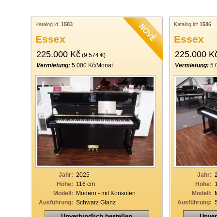
Katalog id:
1583
Katalog id:
1586
Essex
Essex
225.000 Kč
225.000 K
(9.574 €)
Vermietung:
5.000 Kč/Monat
Vermietung:
5.
Jahr:
2025
Jahr:
Höhe:
116 cm
Höhe:
Modell:
Modern - mit Konsolen
Modell:
Ausführung:
Schwarz Glanz
Ausführung:
Unverbindlich bestellen
Unver