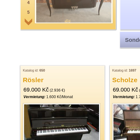
4
5
6
7
Sonde
8
9
10
11
Katalog id:
650
Katalog id:
1697
Rösler
Scholze
12
69.000 Kč
69.000 Kč
13
(2.936 €)
(
Vermietung:
1.600 Kč/Monat
Vermietung:
1.
14
15
16
17
18