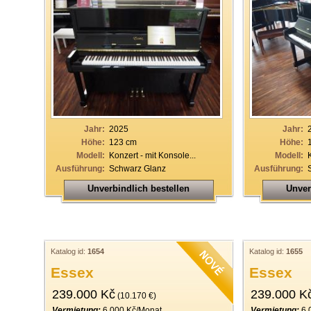
Jahr:
2025
Jahr:
Höhe:
123 cm
Höhe:
Modell:
Konzert - mit Konsole...
Modell:
Ausführung:
Schwarz Glanz
Ausführung:
Unverbindlich bestellen
Unver
Katalog id:
1654
Katalog id:
1655
Essex
Essex
239.000 Kč
239.000 K
(10.170 €)
Vermietung:
6.000 Kč/Monat
Vermietung:
6.