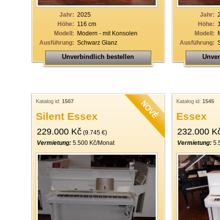
Jahr:
2025
Jahr:
Höhe:
116 cm
Höhe:
Modell:
Modern - mit Konsolen
Modell:
Ausführung:
Schwarz Glanz
Ausführung:
Unverbindlich bestellen
Unver
Katalog id:
1507
Katalog id:
1545
Silent Essex
Essex
229.000 Kč
232.000 K
(9.745 €)
Vermietung:
5.500 Kč/Monat
Vermietung:
5.