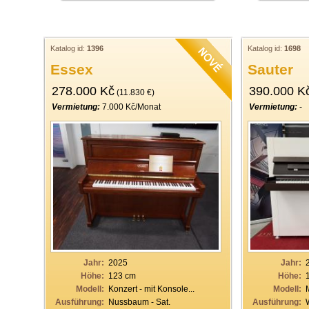
Katalog id:
1396
Katalog id:
1698
Essex
Sauter
278.000 Kč
390.000 K
(11.830 €)
Vermietung:
7.000 Kč/Monat
Vermietung:
-
Jahr:
2025
Jahr:
Höhe:
123 cm
Höhe:
Modell:
Konzert - mit Konsole...
Modell:
Ausführung:
Nussbaum - Sat.
Ausführung: