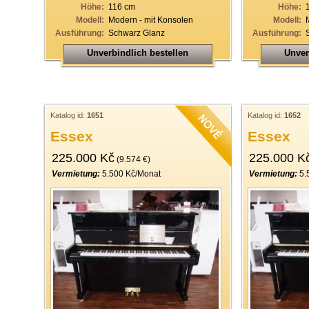
Höhe:
116 cm
Höhe:
Modell:
Modern - mit Konsolen
Modell:
Ausführung:
Schwarz Glanz
Ausführung:
Unverbindlich bestellen
Unver
Katalog id:
1651
Katalog id:
1652
Essex
Essex
225.000 Kč
225.000 K
(9.574 €)
Vermietung:
5.500 Kč/Monat
Vermietung:
5.