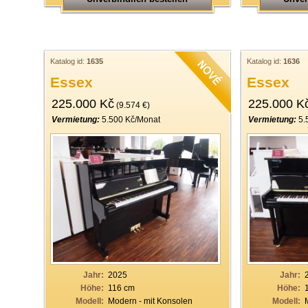
Katalog id:
1635
Katalog id:
1636
Essex
Essex
225.000 Kč
225.000 K
(9.574 €)
Vermietung:
5.500 Kč/Monat
Vermietung:
5.
Jahr:
2025
Jahr:
Höhe:
116 cm
Höhe:
Modell:
Modern - mit Konsolen
Modell: