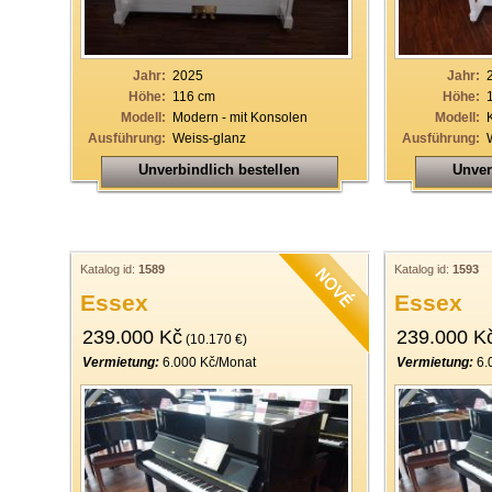
Jahr:
2025
Jahr:
Höhe:
116 cm
Höhe:
Modell:
Modern - mit Konsolen
Modell:
Ausführung:
Weiss-glanz
Ausführung:
Unverbindlich bestellen
Unver
Katalog id:
1589
Katalog id:
1593
Essex
Essex
239.000 Kč
239.000 K
(10.170 €)
Vermietung:
6.000 Kč/Monat
Vermietung:
6.