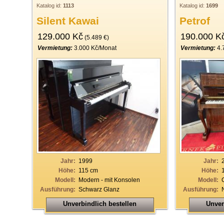
Katalog id:
1113
Katalog id:
1699
Silent Kawai
Petrof
129.000 Kč
190.000 K
(5.489 €)
Vermietung:
3.000 Kč/Monat
Vermietung:
4.
Jahr:
1999
Jahr:
Höhe:
115 cm
Höhe:
Modell:
Modern - mit Konsolen
Modell:
Ausführung:
Schwarz Glanz
Ausführung:
Unverbindlich bestellen
Unver