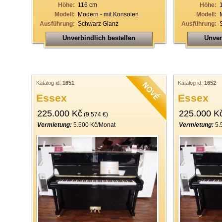
Höhe:
116 cm
Höhe:
Modell:
Modern - mit Konsolen
Modell:
Ausführung:
Schwarz Glanz
Ausführung:
Unverbindlich bestellen
Unver
Katalog id:
1651
Katalog id:
1652
Essex
Essex
225.000 Kč
225.000 K
(9.574 €)
Vermietung:
5.500 Kč/Monat
Vermietung:
5.