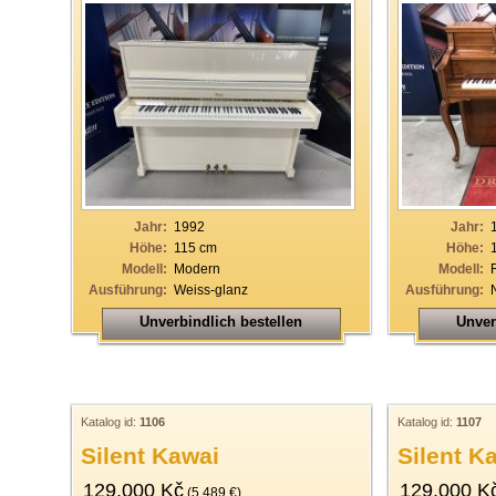
Jahr:
1992
Jahr:
Höhe:
115 cm
Höhe:
Modell:
Modern
Modell:
Ausführung:
Weiss-glanz
Ausführung:
Unverbindlich bestellen
Unver
Katalog id:
1106
Katalog id:
1107
Silent Kawai
Silent K
129.000 Kč
129.000 K
(5.489 €)