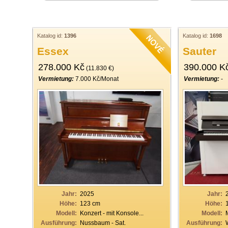
Katalog id:
1396
Katalog id:
1698
Essex
Sauter
278.000 Kč
390.000 K
(11.830 €)
Vermietung:
7.000 Kč/Monat
Vermietung:
-
Jahr:
2025
Jahr:
Höhe:
123 cm
Höhe:
Modell:
Konzert - mit Konsole...
Modell:
Ausführung:
Nussbaum - Sat.
Ausführung: