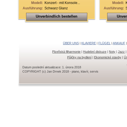
Modell:
Konzert - mit Konsole...
Modell:
Ausführung:
Schwarz Glanz
Ausführung:
Unverbindlich bestellen
Unver
ÜBER UNS
|
KLAVIERE
|
FLÜGEL
|
ANKAUF
Plzeňská filharmonie
|
Hudební diskuze
|
Noty
|
Jazz
Půjčky na bydlení
|
Ekonomické stavby
|
Ús
Datum poslední aktualizace: 1. února 2018
COPYRIGHT (c) Jan Drnek 2018 - piano, klavír, servis