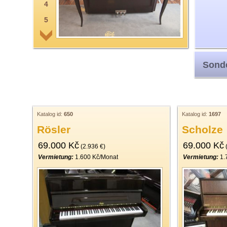
4
5
6
7
Sonde
8
9
10
11
Katalog id:
650
Katalog id:
1697
Rösler
Scholze
12
69.000 Kč
69.000 Kč
13
(2.936 €)
(
Vermietung:
1.600 Kč/Monat
Vermietung:
1.
14
15
16
17
18