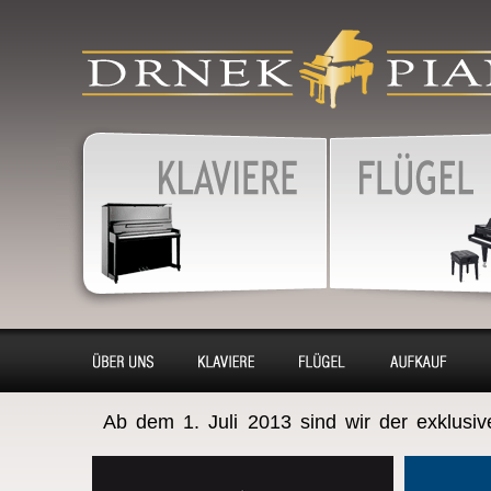
produkty
Klaviere, Klassik piano,
Konzertflügel, Cembalo - 
Vermietung, Aufkaufen,
Klaviere, Klassik Piano
KonzertFlügel, Cembalo
Renovierung, Stimmung
Über uns
Klaviere
Flügel
Ankauf
Ab dem 1. Juli 2013 sind wir der exklusi