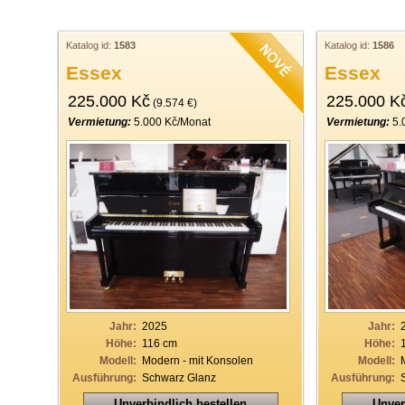
Katalog id:
1583
Katalog id:
1586
Essex
Essex
225.000 Kč
225.000 K
(9.574 €)
Vermietung:
5.000 Kč/Monat
Vermietung:
5.
Jahr:
2025
Jahr:
Höhe:
116 cm
Höhe:
Modell:
Modern - mit Konsolen
Modell:
Ausführung:
Schwarz Glanz
Ausführung:
Unverbindlich bestellen
Unver