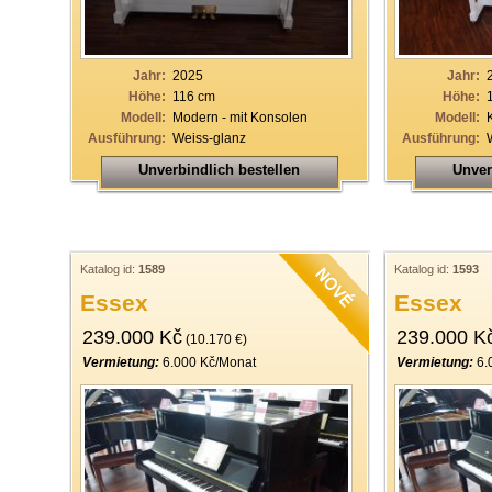
Jahr:
2025
Jahr:
Höhe:
116 cm
Höhe:
Modell:
Modern - mit Konsolen
Modell:
Ausführung:
Weiss-glanz
Ausführung:
Unverbindlich bestellen
Unver
Katalog id:
1589
Katalog id:
1593
Essex
Essex
239.000 Kč
239.000 K
(10.170 €)
Vermietung:
6.000 Kč/Monat
Vermietung:
6.