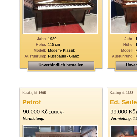
33
34
35
36
Jahr:
1980
Jahr:
37
Höhe:
115 cm
Höhe:
Modell:
Modern- Klassik
Modell:
38
Ausführung:
Nussbaum - Glanz
Ausführung:
39
Unverbindlich bestellen
Unver
40
Katalog id:
1695
Katalog id:
1353
Petrof
Ed. Seile
90.000 Kč
99.000 Kč
(3.830 €)
(
Vermietung:
-
Vermietung:
2.