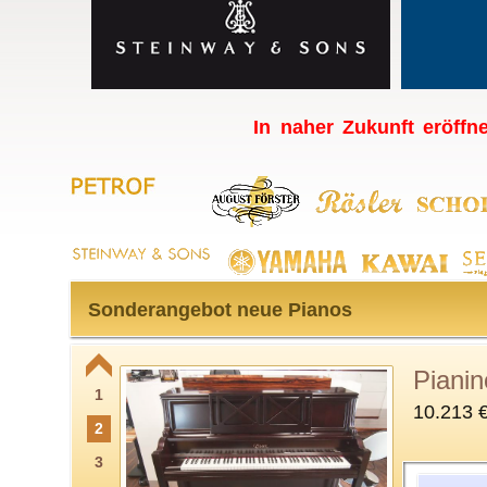
In naher Zukunft eröffne
Sonderangebot neue Pianos
Piani
1
10.213 
2
3