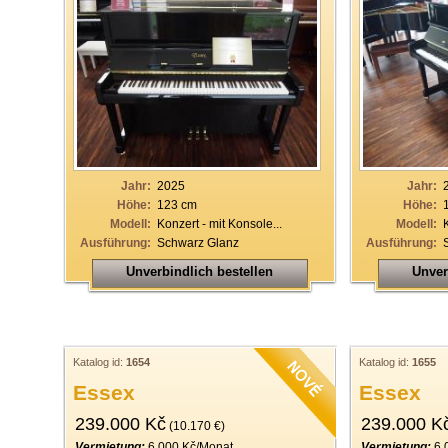
Jahr:
2025
Jahr:
Höhe:
123 cm
Höhe:
Modell:
Konzert - mit Konsole...
Modell:
Ausführung:
Schwarz Glanz
Ausführung:
Unverbindlich bestellen
Unver
Katalog id:
1654
Katalog id:
1655
Essex
Essex
239.000 Kč
239.000 K
(10.170 €)
Vermietung:
6.000 Kč/Monat
Vermietung:
6.