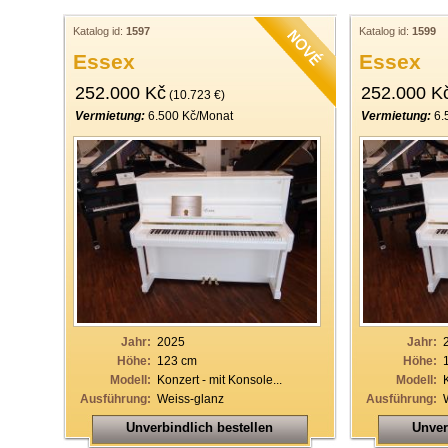
Katalog id:
1597
Katalog id:
1599
Essex
Essex
252.000 Kč
252.000 K
(10.723 €)
Vermietung:
6.500 Kč/Monat
Vermietung:
6.
Jahr:
2025
Jahr:
Höhe:
123 cm
Höhe:
Modell:
Konzert - mit Konsole...
Modell:
Ausführung:
Weiss-glanz
Ausführung:
Unverbindlich bestellen
Unver