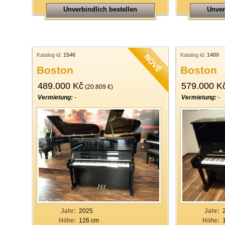
Unverbindlich bestellen
Unver
Katalog id:
1546
Katalog id:
1400
Boston
Boston
489.000 Kč
579.000 K
(20.809 €)
Vermietung:
-
Vermietung:
-
Jahr:
2025
Jahr:
Höhe:
126 cm
Höhe: