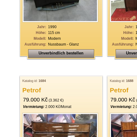
19
20
21
Jahr:
1990
Jahr:
Höhe:
115 cm
Höhe:
22
Modell:
Modern
Modell:
Ausführung:
Nussbaum - Glanz
Ausführung:
23
Unverbindlich bestellen
Unver
24
25
26
Katalog id:
1684
Katalog id:
1688
27
Petrof
Petrof
28
79.000 Kč
79.000 Kč
(3.362 €)
(
29
Vermietung:
2.000 Kč/Monat
Vermietung:
2.
30
31
32