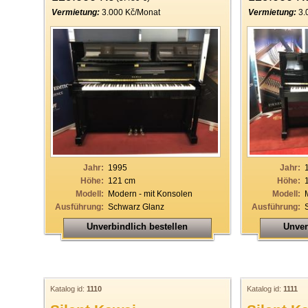
Vermietung:
3.000 Kč/Monat
Vermietung:
3.
Jahr:
1995
Jahr:
Höhe:
121 cm
Höhe:
Modell:
Modern - mit Konsolen
Modell:
Ausführung:
Schwarz Glanz
Ausführung:
Unverbindlich bestellen
Unver
Katalog id:
1110
Katalog id:
1111