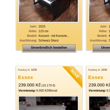
Jahr:
2025
Jahr:
Höhe:
123 cm
Höhe:
Modell:
Konzert - mit Konsole...
Modell:
Ausführung:
Schwarz Glanz
Ausführung:
Unverbindlich bestellen
Unver
Katalog id:
1639
Katalog id:
1640
Essex
Essex
239.000 Kč
239.000 K
(10.170 €)
Vermietung:
6.000 Kč/Monat
Vermietung:
6.