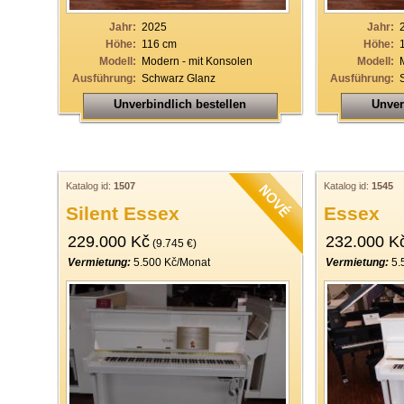
Jahr:
2025
Jahr:
Höhe:
116 cm
Höhe:
Modell:
Modern - mit Konsolen
Modell:
Ausführung:
Schwarz Glanz
Ausführung:
Unverbindlich bestellen
Unver
Katalog id:
1507
Katalog id:
1545
Silent Essex
Essex
229.000 Kč
232.000 K
(9.745 €)
Vermietung:
5.500 Kč/Monat
Vermietung:
5.