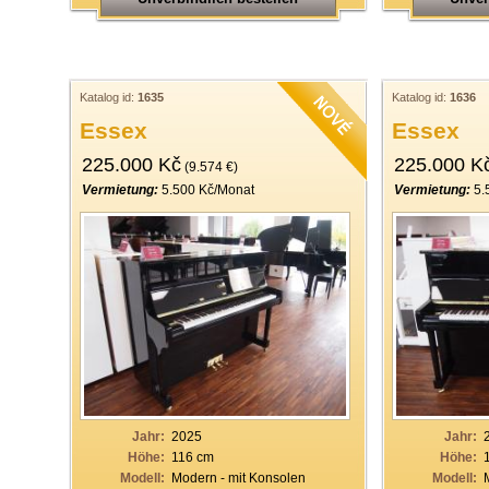
Katalog id:
1635
Katalog id:
1636
Essex
Essex
225.000 Kč
225.000 K
(9.574 €)
Vermietung:
5.500 Kč/Monat
Vermietung:
5.
Jahr:
2025
Jahr:
Höhe:
116 cm
Höhe:
Modell:
Modern - mit Konsolen
Modell: