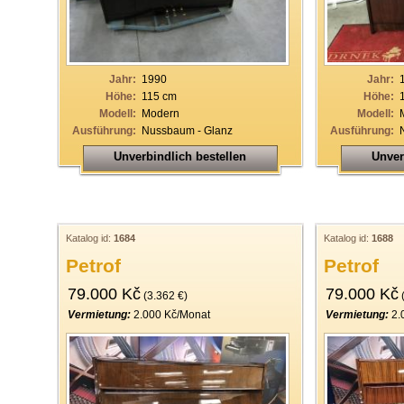
19
20
21
Jahr:
1990
Jahr:
Höhe:
115 cm
Höhe:
22
Modell:
Modern
Modell:
Ausführung:
Nussbaum - Glanz
Ausführung:
23
Unverbindlich bestellen
Unver
24
25
26
Katalog id:
1684
Katalog id:
1688
27
Petrof
Petrof
28
79.000 Kč
79.000 Kč
(3.362 €)
(
29
Vermietung:
2.000 Kč/Monat
Vermietung:
2.
30
31
32