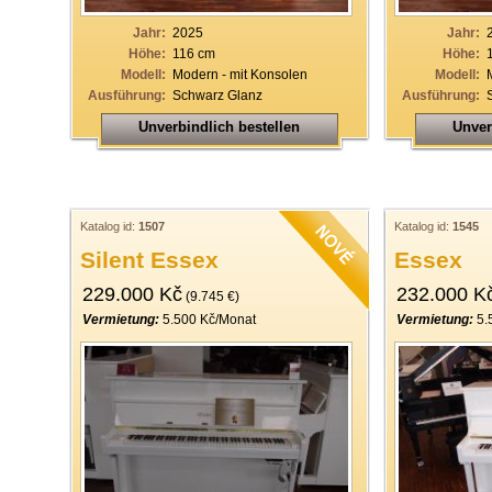
Jahr:
2025
Jahr:
Höhe:
116 cm
Höhe:
Modell:
Modern - mit Konsolen
Modell:
Ausführung:
Schwarz Glanz
Ausführung:
Unverbindlich bestellen
Unver
Katalog id:
1507
Katalog id:
1545
Silent Essex
Essex
229.000 Kč
232.000 K
(9.745 €)
Vermietung:
5.500 Kč/Monat
Vermietung:
5.