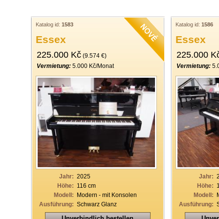
Katalog id:
1583
Katalog id:
1586
Essex
Essex
225.000 Kč
225.000 K
(9.574 €)
Vermietung:
5.000 Kč/Monat
Vermietung:
5.
Jahr:
2025
Jahr:
Höhe:
116 cm
Höhe:
Modell:
Modern - mit Konsolen
Modell:
Ausführung:
Schwarz Glanz
Ausführung:
Unverbindlich bestellen
Unver