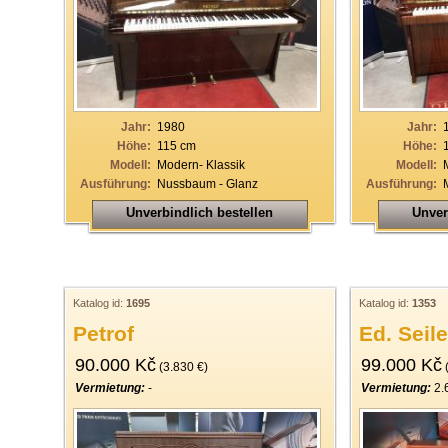
33
34
35
36
Jahr:
1980
Jahr:
37
Höhe:
115 cm
Höhe:
Modell:
Modern- Klassik
Modell:
38
Ausführung:
Nussbaum - Glanz
Ausführung:
39
Unverbindlich bestellen
Unver
40
Katalog id:
1695
Katalog id:
1353
Petrof
Ed. Seile
90.000 Kč
99.000 Kč
(3.830 €)
(
Vermietung:
-
Vermietung:
2.