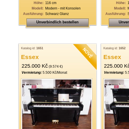
Höhe:
116 cm
Höhe:
Modell:
Modern - mit Konsolen
Modell:
Ausführung:
Schwarz Glanz
Ausführung:
Unverbindlich bestellen
Unver
Katalog id:
1651
Katalog id:
1652
Essex
Essex
225.000 Kč
225.000 K
(9.574 €)
Vermietung:
5.500 Kč/Monat
Vermietung:
5.