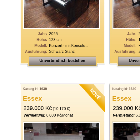
Jahr:
2025
Jahr:
Höhe:
123 cm
Höhe:
Modell:
Konzert - mit Konsole...
Modell:
Ausführung:
Schwarz Glanz
Ausführung:
Unverbindlich bestellen
Unver
Katalog id:
1639
Katalog id:
1640
Essex
Essex
239.000 Kč
239.000 K
(10.170 €)
Vermietung:
6.000 Kč/Monat
Vermietung:
6.