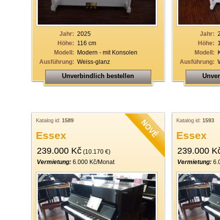
Jahr:
2025
Jahr:
Höhe:
116 cm
Höhe:
Modell:
Modern - mit Konsolen
Modell:
Ausführung:
Weiss-glanz
Ausführung:
Unverbindlich bestellen
Unver
Katalog id:
1589
Katalog id:
1593
Essex
Essex
239.000 Kč
239.000 K
(10.170 €)
Vermietung:
6.000 Kč/Monat
Vermietung:
6.