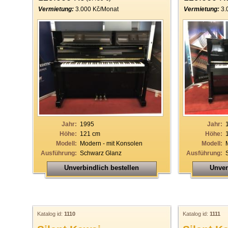
Vermietung:
3.000 Kč/Monat
Vermietung:
3.
Jahr:
1995
Jahr:
Höhe:
121 cm
Höhe:
Modell:
Modern - mit Konsolen
Modell:
Ausführung:
Schwarz Glanz
Ausführung:
Unverbindlich bestellen
Unver
Katalog id:
1110
Katalog id:
1111