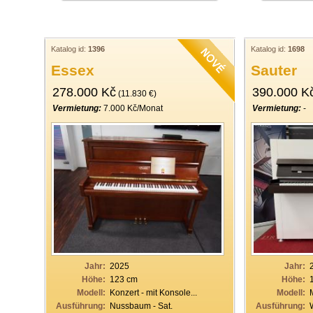
Katalog id:
1396
Katalog id:
1698
Essex
Sauter
278.000 Kč
390.000 K
(11.830 €)
Vermietung:
7.000 Kč/Monat
Vermietung:
-
Jahr:
2025
Jahr:
Höhe:
123 cm
Höhe:
Modell:
Konzert - mit Konsole...
Modell:
Ausführung:
Nussbaum - Sat.
Ausführung: