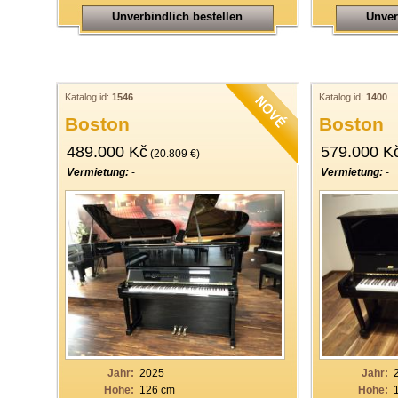
Unverbindlich bestellen
Unver
Katalog id:
1546
Katalog id:
1400
Boston
Boston
489.000 Kč
579.000 K
(20.809 €)
Vermietung:
-
Vermietung:
-
Jahr:
2025
Jahr:
Höhe:
126 cm
Höhe: