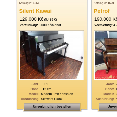
Katalog id:
1113
Katalog id:
1699
Silent Kawai
Petrof
129.000 Kč
190.000 K
(5.489 €)
Vermietung:
3.000 Kč/Monat
Vermietung:
4.
Jahr:
1999
Jahr:
Höhe:
115 cm
Höhe:
Modell:
Modern - mit Konsolen
Modell:
Ausführung:
Schwarz Glanz
Ausführung:
Unverbindlich bestellen
Unver