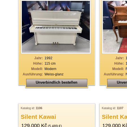
Jahr:
1992
Jahr:
Höhe:
115 cm
Höhe:
Modell:
Modern
Modell:
Ausführung:
Weiss-glanz
Ausführung:
Unverbindlich bestellen
Unver
Katalog id:
1106
Katalog id:
1107
Silent Kawai
Silent K
129.000 Kč
129.000 K
(5.489 €)