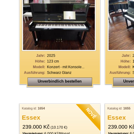
Jahr:
2025
Jahr:
Höhe:
123 cm
Höhe:
Modell:
Konzert - mit Konsole...
Modell:
Ausführung:
Schwarz Glanz
Ausführung:
Unverbindlich bestellen
Unver
Katalog id:
1654
Katalog id:
1655
Essex
Essex
239.000 Kč
239.000 K
(10.170 €)
Vermietung:
6.000 Kč/Monat
Vermietung:
6.