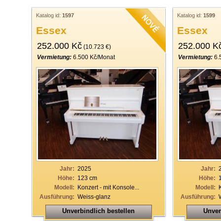
Katalog id:
1597
Katalog id:
1599
Essex
Essex
252.000 Kč
252.000 K
(10.723 €)
Vermietung:
6.500 Kč/Monat
Vermietung:
6.
Jahr:
2025
Jahr:
Höhe:
123 cm
Höhe:
Modell:
Konzert - mit Konsole...
Modell:
Ausführung:
Weiss-glanz
Ausführung:
Unverbindlich bestellen
Unver