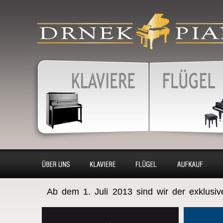
produkty
Klaviere, Klassik piano,
Konzertflügel, Cembalo - 
Vermietung, Aufkaufen,
Klaviere, Klassik Piano
KonzertFlügel, Cembalo
Renovierung, Stimmung
Über uns
Klaviere
Flügel
Ankauf
Ab dem 1. Juli 2013 sind wir der exklusi