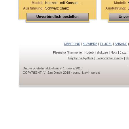
Modell:
Konzert - mit Konsole...
Modell:
Ausführung:
Schwarz Glanz
Ausführung:
Unverbindlich bestellen
Unver
ÜBER UNS
|
KLAVIERE
|
FLÜGEL
|
ANKAUF
Plzeňská filharmonie
|
Hudební diskuze
|
Noty
|
Jazz
Půjčky na bydlení
|
Ekonomické stavby
|
Ús
Datum poslední aktualizace: 1. února 2018
COPYRIGHT (c) Jan Drnek 2018 - piano, klavír, servis