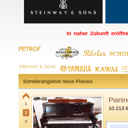
In naher Zukunft eröffne
Sonderangebot neue Pianos
Piani
1
10.213 
2
3