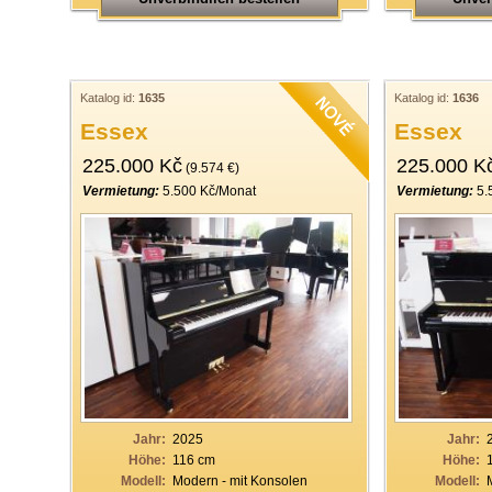
Katalog id:
1635
Katalog id:
1636
Essex
Essex
225.000 Kč
225.000 K
(9.574 €)
Vermietung:
5.500 Kč/Monat
Vermietung:
5.
Jahr:
2025
Jahr:
Höhe:
116 cm
Höhe:
Modell:
Modern - mit Konsolen
Modell: