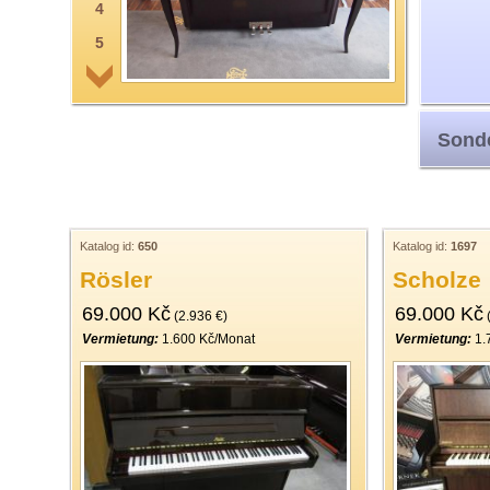
4
5
6
7
Sonde
8
9
10
11
Katalog id:
650
Katalog id:
1697
Rösler
Scholze
12
69.000 Kč
69.000 Kč
13
(2.936 €)
(
Vermietung:
1.600 Kč/Monat
Vermietung:
1.
14
15
16
17
18